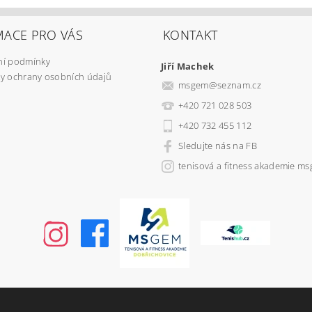
MACE PRO VÁS
KONTAKT
í podmínky
Jiří Machek
y ochrany osobních údajů
msgem
@
seznam.cz
+420 721 028 503
+420 732 455 112
Sledujte nás na FB
tenisová a fitness akademie m