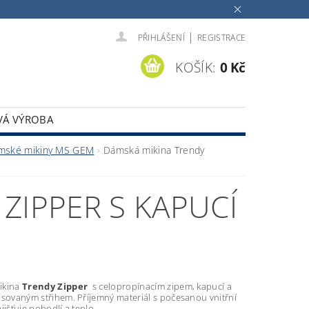
|
PŘIHLÁŠENÍ
REGISTRACE
KOŠÍK:
0 Kč
VÁ VÝROBA
mské mikiny MS GEM
Dámská mikina Trendy
ZIPPER S KAPUCÍ
ikina
Trendy Zipper
s celopropínacím zipem, kapucí a
asovaným střihem. Příjemný materiál s počesanou vnitřní
jišťuje pohodlí a teplo.