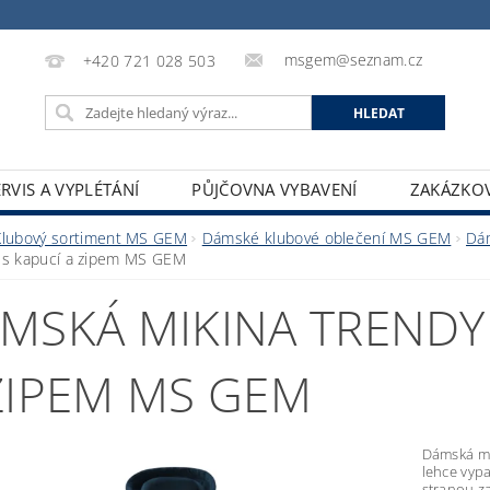
msgem@seznam.cz
+420 721 028 503
ERVIS A VYPLÉTÁNÍ
PŮJČOVNA VYBAVENÍ
ZAKÁZKO
Klubový sortiment MS GEM
Dámské klubové oblečení MS GEM
Dá
 s kapucí a zipem MS GEM
MSKÁ MIKINA TRENDY 
ZIPEM MS GEM
Dámská m
lehce vyp
stranou za