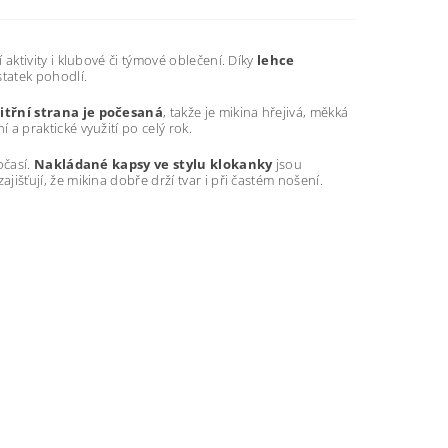
aktivity i klubové či týmové oblečení. Díky
lehce
tatek pohodlí.
itřní strana je počesaná
, takže je mikina hřejivá, měkká
 praktické využití po celý rok.
očasí.
Nakládané kapsy ve stylu klokanky
jsou
zajišťují, že mikina dobře drží tvar i při častém nošení.