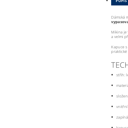
POPIS
Dámská m
vypasova
Mikina je
a velmi p
Kapuce s 
praktické
TEC
střih:
materi
složen
vnitřn
zapíná
kapuce