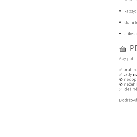
kapsy:
dolní 
etiketa
🧺 P
Aby potis
✅ prát m
✅ vždy
n
🚫 nedopo
🚫 nežehl
✅ ideálně
Dodržován