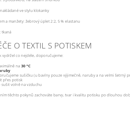
 nakládané ve stylu klokanky
lem a manžety: žebrový úplet 2:2, 5 % elastanu
: tkaná
ÉČE O TEXTIL S POTISKEM
k vydržel co nejdéle, doporučujeme:
aximálně na
30 °C
aruby
ručujeme sušičku (u bavlny pouze výjimečně, naruby a na velmi šetrný 
it přes potisk
 sušit volně na vzduchu
ím těchto pokynů zachováte barvy, tvar i kvalitu potisku po dlouhou do