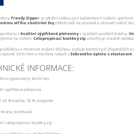
ikina
Trendy Zipper
je ideální volbou pro každodenní nošení, sportovní 
nému střihu s bočními švy
pěkně sedí na postavě a zároveň nabízí dos
 vyrobena z
kvalitní výplňkové pleteniny
s vysokým podílem bavlny.
Vn
říjemná na nošení.
Celopropínací kostěný zip
umožňuje snadné oblékání a
podšívkou a možností stažení šňůrkou zvyšuje komfort při chladnějším p
 i stylové. Dolní lem a manžety rukávů z
žebrového úpletu s elastanem
HNICKÉ INFORMACE:
 lehce vypasovaný, boční švy
ál: výplňková pletenina
í: 65 % bavlna, 35 % polyester
í strana: počesaná
ní: celopropínací kostěný zip
: s podšívkou, na stažení šňůrkou