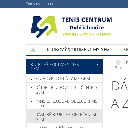
Tenisový e-shop
KLUBOVÝ SORTIMENT MS GEM
S
KLUBOVÝ SORTIMENT MS
Zipper
GEM
KLUBOVÉ DOPLŇKY MS GEM
DÁ
DĚTSKÉ KLUBOVÉ OBLEČENÍ MS
GEM
A 
PÁNSKÉ KLUBOVÉ OBLEČENÍ MS
GEM
DÁMSKÉ KLUBOVÉ OBLEČENÍ MS
GEM
Dámská trička MS GEM