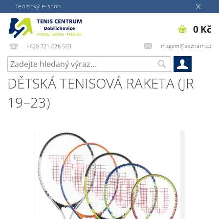
Tenisový e-shop
0 Kč
msgem@seznam.cz
+420 721 028 503
DĚTSKÁ TENISOVÁ RAKETA (JR
19–23)